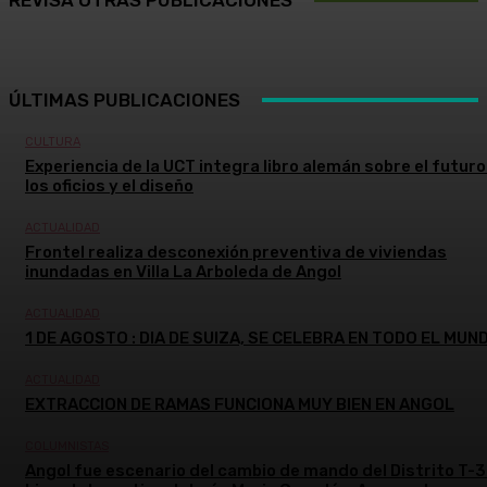
ÚLTIMAS PUBLICACIONES
CULTURA
Experiencia de la UCT integra libro alemán sobre el futuro
los oficios y el diseño
ACTUALIDAD
Frontel realiza desconexión preventiva de viviendas
inundadas en Villa La Arboleda de Angol
ACTUALIDAD
1 DE AGOSTO : DIA DE SUIZA, SE CELEBRA EN TODO EL MUN
ACTUALIDAD
EXTRACCION DE RAMAS FUNCIONA MUY BIEN EN ANGOL
COLUMNISTAS
Angol fue escenario del cambio de mando del Distrito T-3