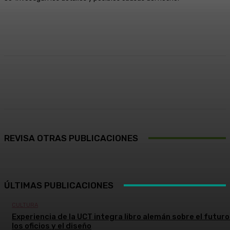
Facebook
X
Pinterest
WhatsApp
REVISA OTRAS PUBLICACIONES
ÚLTIMAS PUBLICACIONES
CULTURA
Experiencia de la UCT integra libro alemán sobre el futuro
los oficios y el diseño