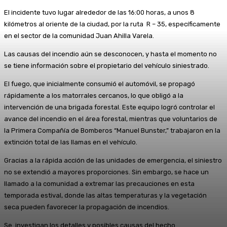
El incidente tuvo lugar alrededor de las 16:00 horas, a unos 8
kilómetros al oriente de la ciudad, por la ruta R – 35, específicamente
en el sector de la comunidad Juan Ahilla Varela.
Las causas del incendio aún se desconocen, y hasta el momento no
se tiene información sobre el propietario del vehículo siniestrado.
El fuego, que inicialmente consumió el automóvil, se propagó
rápidamente a los matorrales cercanos, lo que obligó a la
intervención de una brigada forestal. Este equipo logró controlar el
avance del incendio en el área forestal, mientras que voluntarios de
la Primera Compañía de Bomberos “Manuel Bunster,” trabajaron en la
extinción total de las llamas en el vehículo.
Gracias a la rápida acción de las unidades de emergencia, el siniestro
no se extendió a mayores proporciones. Sin embargo, se hace un
llamado a la comunidad a extremar las precauciones en esta
temporada estival, donde las altas temperaturas y la vegetación
seca pueden favorecer la propagación de incendios.
Se investigan los detalles y posibles causas del hecho.