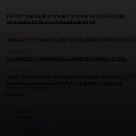
ACTUALIDAD
Frontel realiza desconexión preventiva de viviendas
inundadas en Villa La Arboleda de Angol
ACTUALIDAD
1 DE AGOSTO : DIA DE SUIZA, SE CELEBRA EN TODO EL MUN
ACTUALIDAD
EXTRACCION DE RAMAS FUNCIONA MUY BIEN EN ANGOL
COLUMNISTAS
Angol fue escenario del cambio de mando del Distrito T-3
Lions International : León Mario Grandón, Asesor de
Comunicaciones Distrito T 3
Cargar más
Portada
Secciones
Actualidad
Cultura
Política