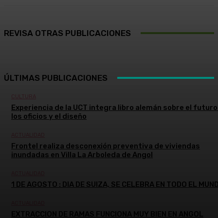
REVISA OTRAS PUBLICACIONES
ÚLTIMAS PUBLICACIONES
CULTURA
Experiencia de la UCT integra libro alemán sobre el futuro
los oficios y el diseño
ACTUALIDAD
Frontel realiza desconexión preventiva de viviendas
inundadas en Villa La Arboleda de Angol
ACTUALIDAD
1 DE AGOSTO : DIA DE SUIZA, SE CELEBRA EN TODO EL MUN
ACTUALIDAD
EXTRACCION DE RAMAS FUNCIONA MUY BIEN EN ANGOL