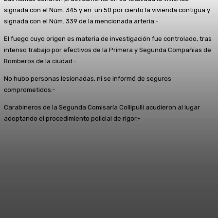
signada con el Núm. 345 y en un 50 por ciento la vivienda contigua y
signada con el Núm. 339 de la mencionada arteria.-
El fuego cuyo origen es materia de investigación fue controlado, tras
intenso trabajo por efectivos de la Primera y Segunda Compañías de
Bomberos de la ciudad.-
No hubo personas lesionadas, ni se informó de seguros
comprometidos.-
Carabineros de la Segunda Comisaría Collipulli acudieron al lugar
adoptando el procedimiento policial de rigor.-
Facebook
X
Pinterest
WhatsApp