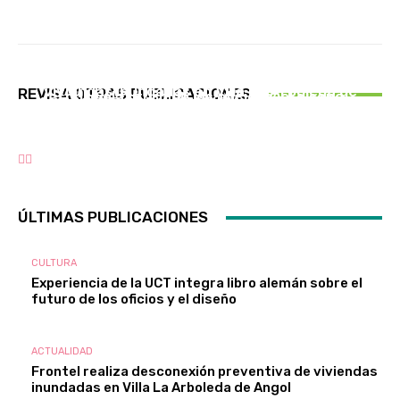
ACTUALIDAD
CULTURA
Frontel realiza desconexión preventiva de
Experiencia de la UCT integra libro alemán
ACTUALIDAD
viviendas inundadas en Villa La Arboleda de
REVISA OTRAS PUBLICACIONES
sobre el futuro de los oficios y el diseño
1 DE AGOSTO : DIA DE SUIZA, SE CELEBRA EN
Angol
TODO EL MUNDO
ÚLTIMAS PUBLICACIONES
CULTURA
Experiencia de la UCT integra libro alemán sobre el
futuro de los oficios y el diseño
ACTUALIDAD
Frontel realiza desconexión preventiva de viviendas
inundadas en Villa La Arboleda de Angol