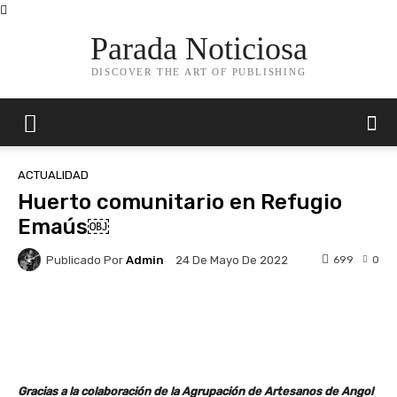
Parada Noticiosa
DISCOVER THE ART OF PUBLISHING
ACTUALIDAD
Huerto comunitario en Refugio
Emaús￼
Publicado Por
Admin
699
0
24 De Mayo De 2022
Facebook
X
Pinterest
Whats
Gracias a la colaboración de la Agrupación de Artesanos de Angol