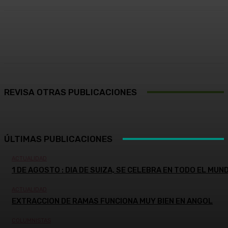
Facebook
X
Pinterest
WhatsApp
REVISA OTRAS PUBLICACIONES
ÚLTIMAS PUBLICACIONES
ACTUALIDAD
1 DE AGOSTO : DIA DE SUIZA, SE CELEBRA EN TODO EL MUN
ACTUALIDAD
EXTRACCION DE RAMAS FUNCIONA MUY BIEN EN ANGOL
COLUMNISTAS