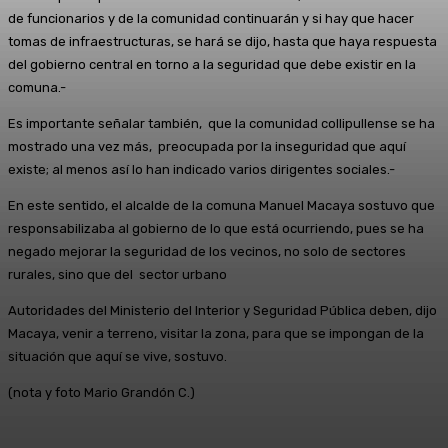
de funcionarios y de la comunidad continuarán y si hay que hacer
tomas de infraestructuras, se hará se dijo, hasta que haya respuesta
del gobierno central en torno a la seguridad que debe existir en la
comuna.-
Es importante señalar también, que la comunidad collipullense se ha
mostrado una vez más, preocupada por la inseguridad que aquí
existe; al menos así lo han indicado varios dirigentes sociales.-
En este sentido, el alcalde de la comuna Manuel Macaya sostuvo que
responsabilizaba al gobierno de lo que está ocurriendo, pues se ha
negado mejorar la seguridad de los vecinos, no solo de sectores
rurales, sino que del sector urbano
Autoridades del Ministerio del Interior y Seguridad Pública deben, dijo
Macaya, venir a terreno, visitar la zona, para que se impongan de la
situación que aquí se vive, sostuvo.
(nota y foto Mario Grandón C.)