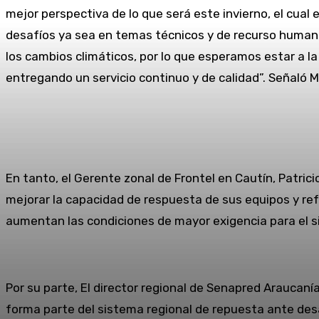
mejor perspectiva de lo que será este invierno, el cu
desafíos ya sea en temas técnicos y de recurso humano
los cambios climáticos, por lo que esperamos estar a l
entregando un servicio continuo y de calidad”. Señaló M
En tanto, el Gerente zonal de Frontel en Cautín, Patr
mejorar la capacidad de respuesta de sus equipos y re
aumentan las condiciones de mayor exigencia para el si
Por su parte, El director regional de Senapred Araucan
forma parte del sistema regional de repuesta ante des