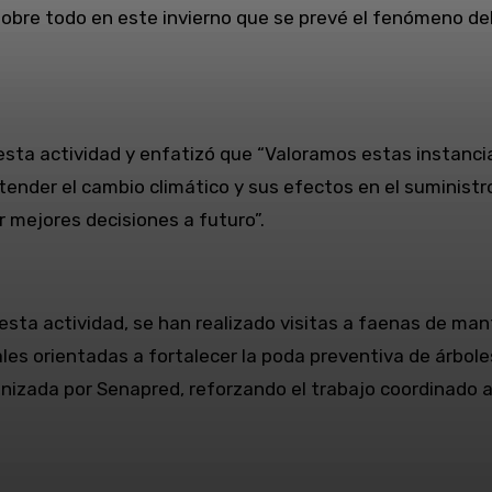
 sobre todo en este invierno que se prevé el fenómeno de
esta actividad y enfatizó que “Valoramos estas instanci
ntender el cambio climático y sus efectos en el suministr
 mejores decisiones a futuro”.
sta actividad, se han realizado visitas a faenas de man
les orientadas a fortalecer la poda preventiva de árbole
nizada por Senapred, reforzando el trabajo coordinado 