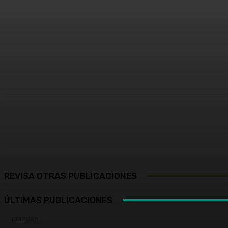
Cuota
Facebook
X
Pinterest
REVISA OTRAS PUBLICACIONES
ÚLTIMAS PUBLICACIONES
CULTURA