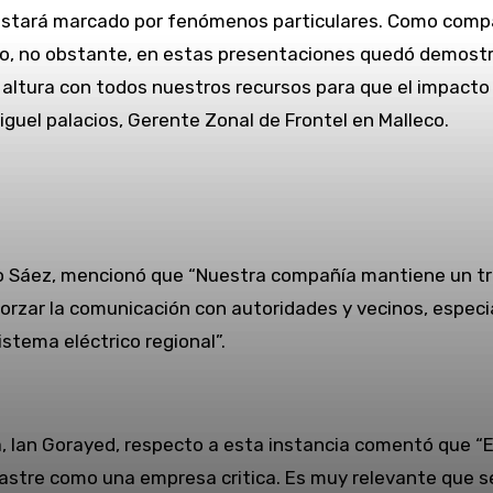
al estará marcado por fenómenos particulares. Como com
, no obstante, en estas presentaciones quedó demostrad
a altura con todos nuestros recursos para que el impacto
iguel palacios, Gerente Zonal de Frontel en Malleco.
icio Sáez, mencionó que “Nuestra compañía mantiene un 
forzar la comunicación con autoridades y vecinos, espec
stema eléctrico regional”.
ía, Ian Gorayed, respecto a esta instancia comentó que 
astre como una empresa critica. Es muy relevante que s