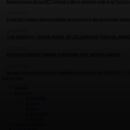
Experiencia de la UCT integra libro alemán sobre el futuro 
ACTUALIDAD
Frontel realiza desconexión preventiva de viviendas inun
ACTUALIDAD
1 DE AGOSTO : DIA DE SUIZA, SE CELEBRA EN TODO EL MUN
ACTUALIDAD
EXTRACCION DE RAMAS FUNCIONA MUY BIEN EN ANGOL
COLUMNISTAS
Angol fue escenario del cambio de mando del Distrito T-3
Cargar más
Portada
Secciones
Actualidad
Cultura
Política
Columnistas
Reportajes
¿Quienes Somos?
Contactenos