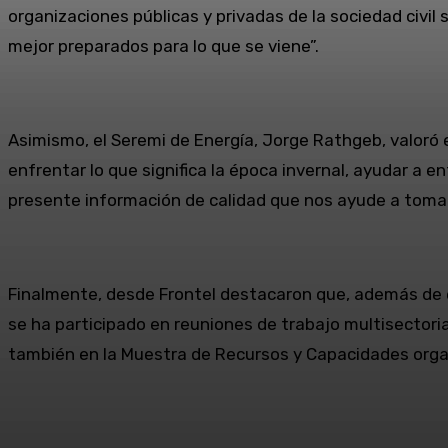
organizaciones públicas y privadas de la sociedad civil
mejor preparados para lo que se viene”.
Asimismo, el Seremi de Energía, Jorge Rathgeb, valoró 
enfrentar lo que significa la época invernal, ayudar a e
presente información de calidad que nos ayude a tomar
Finalmente, desde Frontel destacaron que, además de e
se ha participado en reuniones de trabajo multisectoria
también en la Muestra de Recursos y Capacidades orga