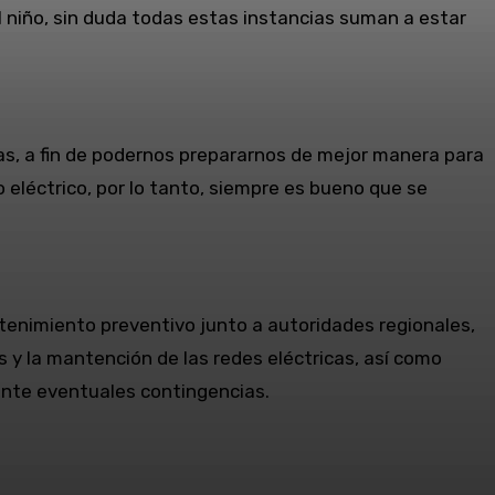
l niño, sin duda todas estas instancias suman a estar
as, a fin de podernos prepararnos de mejor manera para
o eléctrico, por lo tanto, siempre es bueno que se
tenimiento preventivo junto a autoridades regionales,
s y la mantención de las redes eléctricas, así como
ante eventuales contingencias.