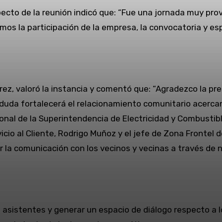
especto de la reunión indicó que: “Fue una jornada muy p
s la participación de la empresa, la convocatoria y esp
arez, valoró la instancia y comentó que: “Agradezco la pr
 duda fortalecerá el relacionamiento comunitario acercan
onal de la Superintendencia de Electricidad y Combustibl
rvicio al Cliente, Rodrigo Muñoz y el jefe de Zona Frontel
er la comunicación con los vecinos y vecinas a través de
 asistentes y generar un espacio de diálogo respecto a l