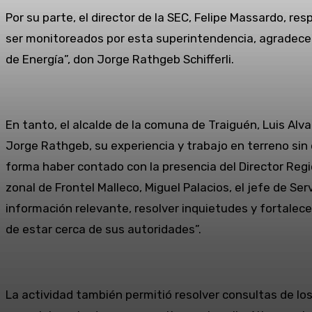
Por su parte, el director de la SEC, Felipe Massardo, r
ser monitoreados por esta superintendencia, agradecemo
de Energía”, don Jorge Rathgeb Schifferli.
En tanto, el alcalde de la comuna de Traiguén, Luis Alv
Jorge Rathgeb, su experiencia y trabajo en terreno sin
forma haber contado con la presencia del Director Regi
zonal de Frontel Malleco, Miguel Palacios, el jefe de Se
información relevante, resolver inquietudes y fortalec
de estar cerca de sus autoridades”.
La actividad también permitió resolver consultas de los