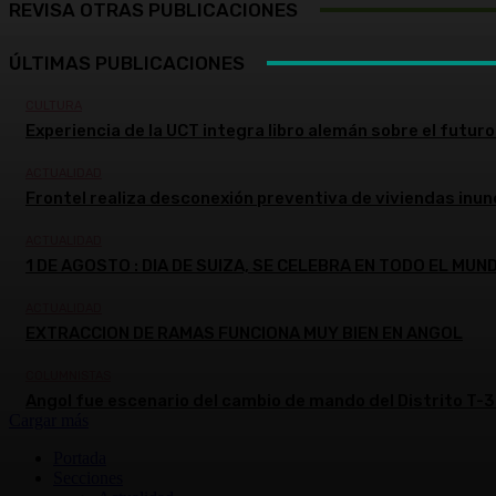
REVISA OTRAS PUBLICACIONES
ÚLTIMAS PUBLICACIONES
CULTURA
Experiencia de la UCT integra libro alemán sobre el futuro 
ACTUALIDAD
Frontel realiza desconexión preventiva de viviendas inun
ACTUALIDAD
1 DE AGOSTO : DIA DE SUIZA, SE CELEBRA EN TODO EL MUN
ACTUALIDAD
EXTRACCION DE RAMAS FUNCIONA MUY BIEN EN ANGOL
COLUMNISTAS
Angol fue escenario del cambio de mando del Distrito T-3
Cargar más
Portada
Secciones