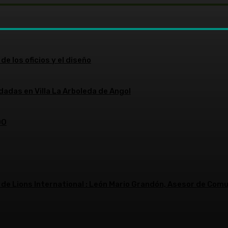
de los oficios y el diseño
dadas en Villa La Arboleda de Angol
DO
 de Lions International : León Mario Grandón, Asesor de Comu