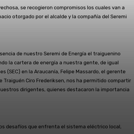
rovechosa, se recogieron compromisos los cuales van a
acio otorgado por el alcalde y la compañía del Seremi
esencia de nuestro Seremi de Energía el traiguenino
do la cartera de energía a nuestra gente, de igual
es (SEC) en la Araucanía, Felipe Massardo, el gerente
 de Traiguén Ciro Frederiksen, nos ha permitido compartir
 nuestros dirigentes, quienes destacaron la importancia
os desafíos que enfrenta el sistema eléctrico local,