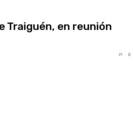
de Traiguén, en reunión
0
21