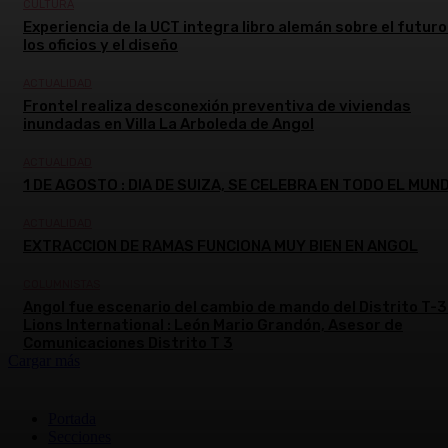
CULTURA
Experiencia de la UCT integra libro alemán sobre el futuro
los oficios y el diseño
ACTUALIDAD
Frontel realiza desconexión preventiva de viviendas
inundadas en Villa La Arboleda de Angol
ACTUALIDAD
1 DE AGOSTO : DIA DE SUIZA, SE CELEBRA EN TODO EL MUN
ACTUALIDAD
EXTRACCION DE RAMAS FUNCIONA MUY BIEN EN ANGOL
COLUMNISTAS
Angol fue escenario del cambio de mando del Distrito T-3
Lions International : León Mario Grandón, Asesor de
Comunicaciones Distrito T 3
Cargar más
Portada
Secciones