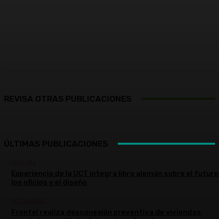
Facebook
X
Pinterest
WhatsApp
REVISA OTRAS PUBLICACIONES
ÚLTIMAS PUBLICACIONES
CULTURA
Experiencia de la UCT integra libro alemán sobre el futuro
los oficios y el diseño
ACTUALIDAD
Frontel realiza desconexión preventiva de viviendas