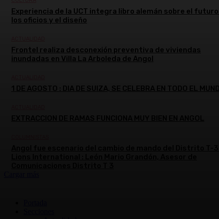
CULTURA
Experiencia de la UCT integra libro alemán sobre el futuro
los oficios y el diseño
ACTUALIDAD
Frontel realiza desconexión preventiva de viviendas
inundadas en Villa La Arboleda de Angol
ACTUALIDAD
1 DE AGOSTO : DIA DE SUIZA, SE CELEBRA EN TODO EL MUN
ACTUALIDAD
EXTRACCION DE RAMAS FUNCIONA MUY BIEN EN ANGOL
COLUMNISTAS
Angol fue escenario del cambio de mando del Distrito T-3
Lions International : León Mario Grandón, Asesor de
Comunicaciones Distrito T 3
Cargar más
Portada
Secciones