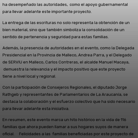
ha desempeñado las autoridades, como el apoyo gubernamental
para llevar adelante este importante proyecto.
La entrega de las escrituras no solo representa la obtención de un
bien material, sino que también simboliza la consolidación de un
sentido de pertenencia y seguridad para estas familias.
Además, la presencia de autoridades en el evento, como la Delegada
Presidencial en la Provincia de Malleco, Andrea Parra, y el Delegado
de SERVIU en Malleco, Carlos Contreras, el alcalde Manuel Macaya,
demuestra la relevancia y el impacto positivo que este proyecto
tiene a nivel local y regional.
Con la participación de Consejeros Regionales, el diputado Jorge
Rathgeb y representantes de Parlamentarios de La Araucanía, se
destaca la colaboración y el esfuerzo colectivo que ha sido necesario
para llevar adelante esta iniciativa.
En resumen, este evento marca un hito histórico en la vida de 116
familias que ahora pueden llamar a sus hogares suyos de manera
oficial. Felicidades a las familias beneficiadas por este proyecto de