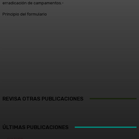
erradicación de campamentos.-
Principio del formulario
Facebook
X
Pinterest
WhatsApp
REVISA OTRAS PUBLICACIONES
ÚLTIMAS PUBLICACIONES