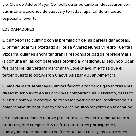
y el Club de Adulto Mayor Collipulli, quienes también destacaron con
sus interpretaciones de cuecas y tonadas, aportando un toque
especial al evento.
LOS GANADORES
El campeonato culminó con la premiación de las parejas ganadoras.
El primer lugar fue otorgado a Florisa Álvarez Muñoz y Pedro Fuentes
Vizcarra, quienes ahora tendrán la responsabilidad de representar a
la comuna en las competencias provincial y regional. El segundo lugar
fue para Hélida Vergara Marchant y José Bravo, mientras que el
tercer puesto lo obtuvieron Gladys Salazar y Juan Almendra.
El alcalde Manuel Macaya Ramírez felicitó a todos los ganadores y les
deseó mucho éxito en las próximas competencias. Asimismo, destacó
el entusiasmo y la energía de todos los participantes, reafirmando su
compromiso de seguir apoyando a los adultos mayores en la comuna.
En el evento también estuvo presente la Consejera Regional Marita
Gutiérrez, que compartió y disfrutó junto a los participantes,
subrayando la importancia de fomentar la cultura y las tradiciones