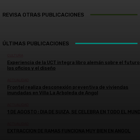
REVISA OTRAS PUBLICACIONES
ÚLTIMAS PUBLICACIONES
CULTURA
Experiencia de la UCT integra libro alemán sobre el futuro
los oficios y el diseño
ACTUALIDAD
Frontel realiza desconexión preventiva de viviendas
inundadas en Villa La Arboleda de Angol
ACTUALIDAD
1 DE AGOSTO : DIA DE SUIZA, SE CELEBRA EN TODO EL MUN
ACTUALIDAD
EXTRACCION DE RAMAS FUNCIONA MUY BIEN EN ANGOL