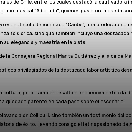
nales de Chile, entre los cuales destacó la cautivadora 
rupo musical “Alborada”, quienes pusieron la banda sono
o espectáculo denominado “Caribe”, una producción que 
za folklórica, sino que también incluyó una destacada ru
n su elegancia y maestría en la pista.
de la Consejera Regional Marita Gutiérrez y el alcalde M
igos privilegiados de la destacada labor artística desarrol
 cultura, pero también resaltó el reconocimiento a la 
s ha quedado patente en cada paso sobre el escenario.
elevancia en Collipulli, sino también un testimonio del p
istoria de éxito, llevando consigo el latir apasionado d