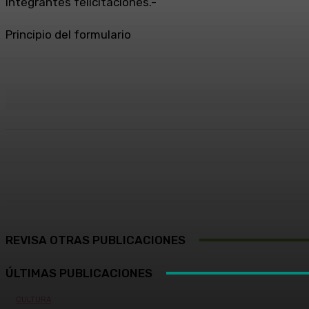
integrantes felicitaciones.-
Principio del formulario
Cuota
Facebook
X
Pinterest
REVISA OTRAS PUBLICACIONES
ÚLTIMAS PUBLICACIONES
CULTURA