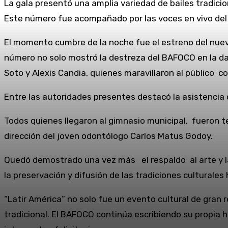
La gala presentó una amplia variedad de bailes tradicio
Este número fue acompañado por las voces en vivo del g
El momento cumbre de la noche fue el estreno del nuev
número no solo mostró la destreza del BAFOCO en la dan
Soto y Alexis Candia, quienes maravillaron al público co
Entre las autoridades presentes destacó la asistencia 
Todos quienes llegaron al gimnasio municipal, fueron test
dirección del joven odontólogo Carlos Matus Godoy.
Quedó demostrado una vez más el respaldo al arte y la
la preservación y difusión de las tradiciones culturale
“Latir América” no solo fue un evento cultural de gran r
tradicional. El BAFOCO continúa escribiendo su propia h