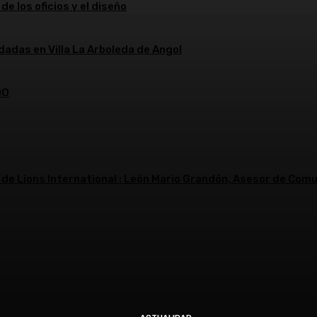
de los oficios y el diseño
dadas en Villa La Arboleda de Angol
DO
 de Lions International : León Mario Grandón, Asesor de Comu