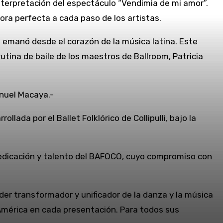
interpretación del espectáculo “Vendimia de mi amor”.
ra perfecta a cada paso de los artistas.
emanó desde el corazón de la música latina. Este
tina de baile de los maestros de Ballroom, Patricia
anuel Macaya.-
lada por el Ballet Folklórico de Collipulli, bajo la
dedicación y talento del BAFOCO, cuyo compromiso con
oder transformador y unificador de la danza y la música
e América en cada presentación. Para todos sus