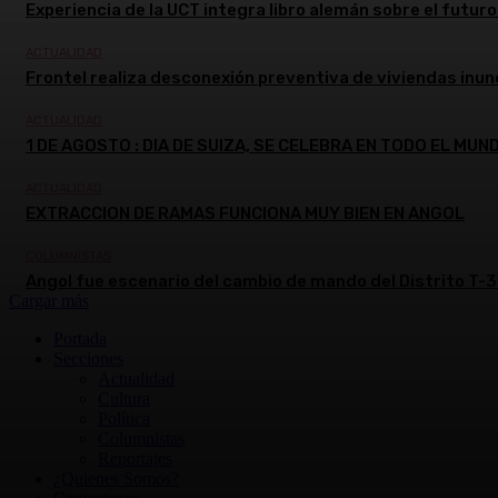
Experiencia de la UCT integra libro alemán sobre el futuro 
ACTUALIDAD
Frontel realiza desconexión preventiva de viviendas inun
ACTUALIDAD
1 DE AGOSTO : DIA DE SUIZA, SE CELEBRA EN TODO EL MUN
ACTUALIDAD
EXTRACCION DE RAMAS FUNCIONA MUY BIEN EN ANGOL
COLUMNISTAS
Angol fue escenario del cambio de mando del Distrito T-3
Cargar más
Portada
Secciones
Actualidad
Cultura
Política
Columnistas
Reportajes
¿Quienes Somos?