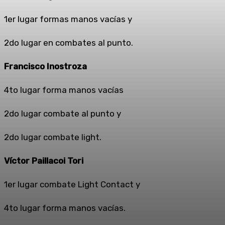
1er lugar formas manos vacías y
2do lugar en combates al punto.
Francisco Inostroza
4to lugar forma manos vacías
2do lugar combate al punto y
2do lugar combate light.
Víctor Paillacoi Tori
1er lugar combate Light Contact y
4to lugar forma manos vacías.