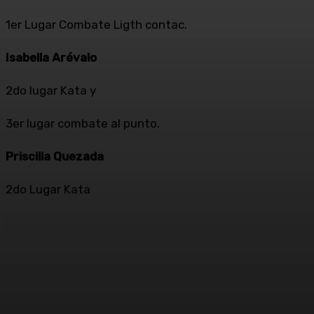
1er Lugar Combate Ligth contac.
Isabella Arévalo
2do lugar Kata y
3er lugar combate al punto.
Priscilla Quezada
2do Lugar Kata
Cuota
Facebook
X
Pinterest