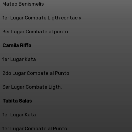
Mateo Benismelis
1er Lugar Combate Ligth contac y
3er Lugar Combate al punto.
Camila Riffo
1er Lugar Kata
2do Lugar Combate al Punto
3er Lugar Combate Ligth.
Tabita Salas
1er Lugar Kata
1er Lugar Combate al Punto