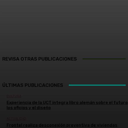
Facebook
X
Pinterest
WhatsApp
REVISA OTRAS PUBLICACIONES
ÚLTIMAS PUBLICACIONES
CULTURA
Experiencia de la UCT integra libro alemán sobre el futuro
los oficios y el diseño
ACTUALIDAD
Frontel realiza desconexión preventiva de viviendas