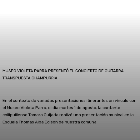
MUSEO VIOLETA PARRA PRESENTÓ EL CONCIERTO DE GUITARRA
TRANSPUESTA CHAMPURRIA
En el contexto de variadas presentaciones itinerantes en vínculo con
el Museo Violeta Parra, el día martes 1 de agosto, la cantante
collipuillense Tamara Quijada realizó una presentación musical en la
Escuela Thomas Alba Edison de nuestra comuna.