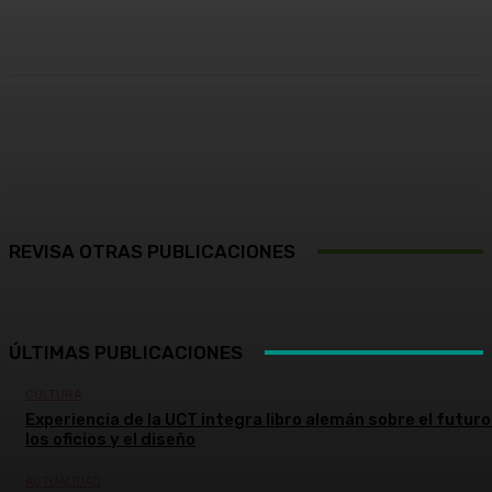
Facebook
X
Pinterest
WhatsApp
REVISA OTRAS PUBLICACIONES
ÚLTIMAS PUBLICACIONES
CULTURA
Experiencia de la UCT integra libro alemán sobre el futuro
los oficios y el diseño
ACTUALIDAD