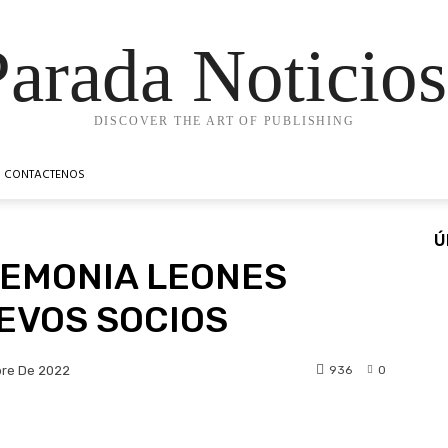
Parada Noticios
DISCOVER THE ART OF PUBLISHING
CONTACTENOS
Ú
EMONIA LEONES
UEVOS SOCIOS
936
0
bre De 2022
t
WhatsApp