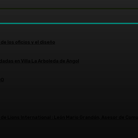
de los oficios y el diseño
dadas en Villa La Arboleda de Angol
DO
 de Lions International : León Mario Grandón, Asesor de Comu