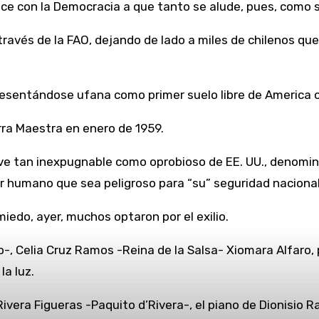
ce con la Democracia a que tanto se alude, pues, como s
avés de la FAO, dejando de lado a miles de chilenos que t
e presentándose ufana como primer suelo libre de Americ
rra Maestra en enero de 1959.
ve tan inexpugnable como oprobioso de EE. UU., denomin
r ser humano que sea peligroso para “su” seguridad nacional
iedo, ayer, muchos optaron por el exilio.
-, Celia Cruz Ramos -Reina de la Salsa- Xiomara Alfaro, 
la luz.
Rivera Figueras -Paquito d’Rivera-, el piano de Dionisi