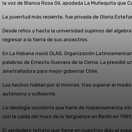
la voz de Blanca Rosa Gil, apodada La Muñequita que Ca
La juventud más reciente, fue privada de Gloria Estefan
Desde niños y hasta la universidad supimos del algebra 
regresar a la tierra de sus ancestros.
En La Habana nació OLAS, Organización Latinoamericana d
palabras de Ernesto Guevara de la Cerna. La presidió u
ametralladora para mejor gobernar Chile.
Los hechos hablan por sí mismos, tras superar el medio
autónoma y suficiente.
La ideología socialista que haría de hispanoamerica otr
con la caída del muro de la Vergüenza en Berlín en 198
El verdadero retrato que tiene en nuestros días el ex