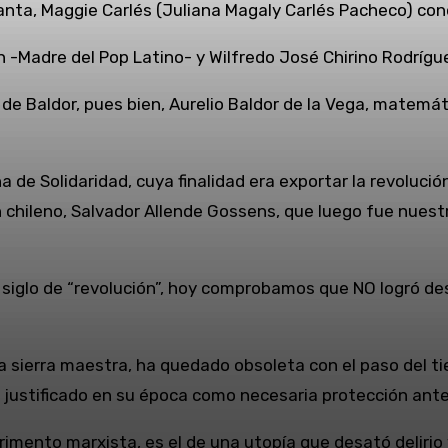
nta, Maggie Carlés (Juliana Magaly Carlés Pacheco) cono
 -Madre del Pop Latino- y Wilfredo José Chirino Rodrígue
de Baldor, pues bien, Aurelio Baldor de la Vega, matemáti
e Solidaridad, cuya finalidad era exportar la revolución
n chileno, Salvador Allende Gossens, que luego fue nuest
 siglo de “revolución”, hoy comprobamos que NO logró de
a sierra maestra, ha quedado obsoleta con el paso del ti
9, justificado en su época como necesaria protección an
perimento marxista, es el de una utopía que desató deli