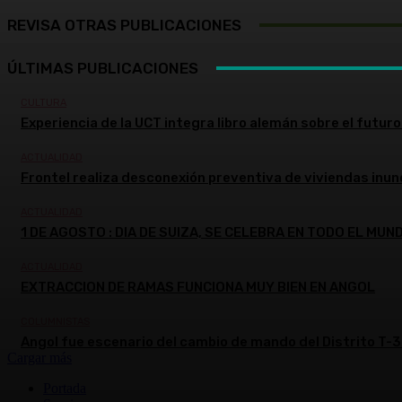
REVISA OTRAS PUBLICACIONES
ÚLTIMAS PUBLICACIONES
CULTURA
Experiencia de la UCT integra libro alemán sobre el futuro 
ACTUALIDAD
Frontel realiza desconexión preventiva de viviendas inun
ACTUALIDAD
1 DE AGOSTO : DIA DE SUIZA, SE CELEBRA EN TODO EL MUN
ACTUALIDAD
EXTRACCION DE RAMAS FUNCIONA MUY BIEN EN ANGOL
COLUMNISTAS
Angol fue escenario del cambio de mando del Distrito T-3
Cargar más
Portada