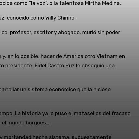
cida como “la voz”, o la talentosa Mirtha Medina.
z, conocido como Willy Chirino.
co, profesor, escritor y abogado, murió sin poder
 y, en lo posible, hacer de America otro Vietnam en
ro presidente. Fidel Castro Ruz le obsequió una
sarrollar un sistema económico que la hiciese
empo. La historia ya le puso el matasellos del fracaso
te el mundo burgués….
rio y mortandad hecha sistema, supuestamente