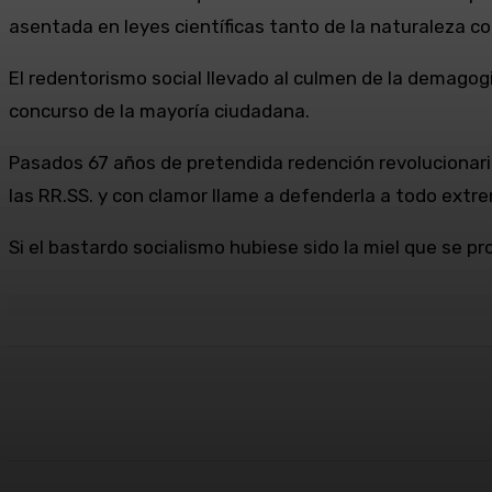
asentada en leyes científicas tanto de la naturaleza co
El redentorismo social llevado al culmen de la demagog
concurso de la mayoría ciudadana.
Pasados 67 años de pretendida redención revolucionari
las RR.SS. y con clamor llame a defenderla a todo extr
Si el bastardo socialismo hubiese sido la miel que se p
Cuota
Facebook
X
Pinterest