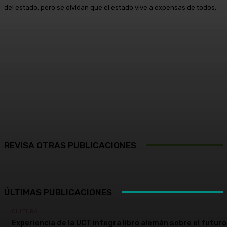
del estado, pero se olvidan que el estado vive a expensas de todos.
Facebook
X
Pinterest
WhatsApp
REVISA OTRAS PUBLICACIONES
ÚLTIMAS PUBLICACIONES
CULTURA
Experiencia de la UCT integra libro alemán sobre el futuro