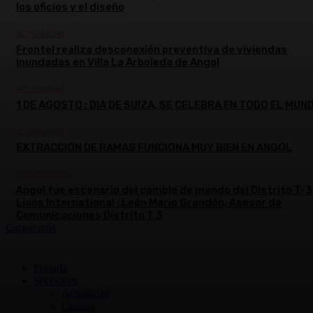
los oficios y el diseño
ACTUALIDAD
Frontel realiza desconexión preventiva de viviendas
inundadas en Villa La Arboleda de Angol
ACTUALIDAD
1 DE AGOSTO : DIA DE SUIZA, SE CELEBRA EN TODO EL MUN
ACTUALIDAD
EXTRACCION DE RAMAS FUNCIONA MUY BIEN EN ANGOL
COLUMNISTAS
Angol fue escenario del cambio de mando del Distrito T-3
Lions International : León Mario Grandón, Asesor de
Comunicaciones Distrito T 3
Cargar más
Portada
Secciones
Actualidad
Cultura