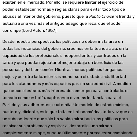
existen en el mercado. Por ello, se requiere limitar el ejercicio del
poder, establecer normas y reglas claras para evitar todo tipo de
abusos al interior del gobierno, puesto que la
Public Choice
refrenda y
actualiza una vez más el antiguo adagio que reza, que el poder
corrompe (Lord Acton, 1887).
Desde nuestra perspectiva, los políticos no deben instalarse en
todas las instancias del gobierno, creemos en la tecnocracia, en la
capacidad de los profesionales independientes y centrados en la
tarea y que puedan ejecutar el mejor trabajo en beneficio de las
personas y del bien común. Mientras menos políticos tengamos,
mejor, y por otro lado, mientras menor sea el estado, más libertad
para los ciudadanos y más espacios para la sociedad civil. A medida
que crece el estado, más interesados emergen para controlarlo, o
tomarlo como un botín, capturando diversas instancias para el
Partido y sus adherentes, cual mafia. Un modelo de estado mínimo,
austero y eficiente, es lo que falta en Latinoamérica, toda vez que es
un subcontinente que sólo ha sabido mirar hacia los políticos para
resolver sus problemas y aspirar al desarrollo, una mirada
completamente miope, aunque últimamente parece estar cambiando.