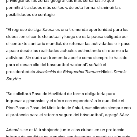
privilegiando las zonas geográficas más cercanas, lo que
permitirá traslados más cortos y, de esta forma, disminuir las
posibilidades de contagio.
“El regreso de Liga Saesa es una tremenda oportunidad para los
clubes, en el contexto actual y luego de esta pausa obligada por
el contexto sanitario mundial, de retomar las actividades e ir paso
a paso desde las realidades actuales estimulando el retorno a la
actividad. Sin duda un tremendo aporte como siempre lo ha sido
para el desarrollo del basquetbol nacional”, señaló el
presidentedela
Asociación
de
Básquetbol Temuco
-Ñielol,
Dennis
Smythe
.
“Se solicitará Pase de Movilidad de forma obligatoria para
ingresar a gimnasios y el aforo corresponderá a lo que dicte el
Plan Paso a Paso del Ministerio de Salud, cumpliendo siempre con
el protocolo para el retorno seguro del básquetbol”, agregó Sáez.
Además, se está trabajando junto a los clubes en un protocolo
interno de medidas adicionales conducentes a acentuar aún más