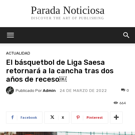
Parada Noticiosa
DISCOVER THE ART OF PUBLISHING
ACTUALIDAD
El básquetbol de Liga Saesa
retornará a la cancha tras dos
años de receso￼
Publicado Por
Admin
0
24 DE MARZO DE 2022
664
Facebook
X
Pinterest