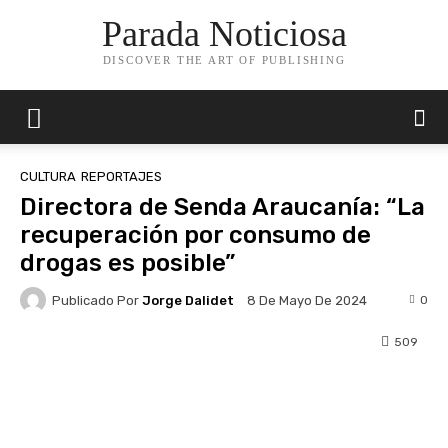
Parada Noticiosa
DISCOVER THE ART OF PUBLISHING
CULTURA
REPORTAJES
Directora de Senda Araucanía: “La
recuperación por consumo de
drogas es posible”
Publicado Por
Jorge Dalidet
0
8 De Mayo De 2024
509
Facebook
X
Pinterest
Whats