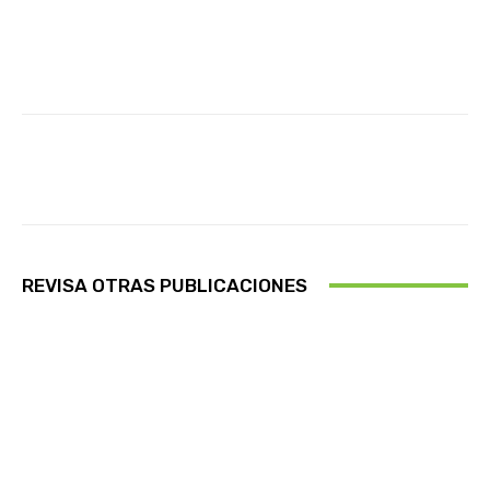
Facebook
X
Pinterest
Whats
REVISA OTRAS PUBLICACIONES