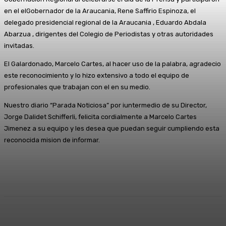
en el elGobernador de la Araucania, Rene Saffirio Espinoza, el
delegado presidencial regional de la Araucania , Eduardo Abdala
Abarzua , dirigentes del Colegio de Periodistas y otras autoridades
invitadas.
El Galardonado, Marcelo Cartes, al hacer uso de la palabra, agradecio
este reconocimiento y lo hizo extensivo a todo el equipo de
profesionales que trabajan con el en su medio.
Nuestro diario “Parada Noticiosa” por iuntermedio de su Director,
Jorge Dalidet Schifferli, felicita cordialmente a Marcelo Cartes
Jimenez a su equipo y les desea que puedan seguir cumpliendo esta
reconocida mision de informar.
Facebook
X
Pinterest
WhatsApp