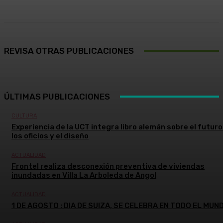
REVISA OTRAS PUBLICACIONES
ÚLTIMAS PUBLICACIONES
CULTURA
Experiencia de la UCT integra libro alemán sobre el futuro
los oficios y el diseño
ACTUALIDAD
Frontel realiza desconexión preventiva de viviendas
inundadas en Villa La Arboleda de Angol
ACTUALIDAD
1 DE AGOSTO : DIA DE SUIZA, SE CELEBRA EN TODO EL MUN