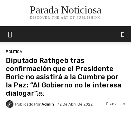
Parada Noticiosa
DISCOVER THE ART OF PUBLISHING
POLÍTICA
Diputado Rathgeb tras
confirmación que el Presidente
Boric no asistirá a la Cumbre por
la Paz: “Al Gobierno no le interesa
dialogar”￼
Publicado Por
Admin
609
0
12 De Abril De 2022
Facebook
X
Pinterest
Whats