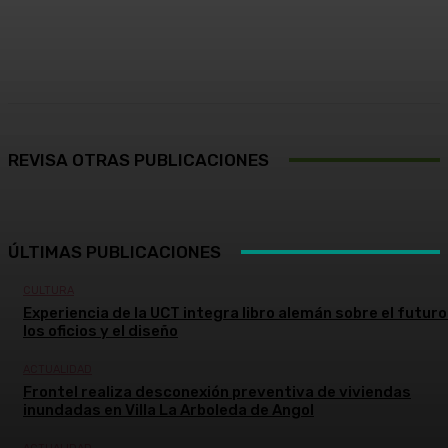
Facebook
X
Pinterest
WhatsApp
REVISA OTRAS PUBLICACIONES
ÚLTIMAS PUBLICACIONES
CULTURA
Experiencia de la UCT integra libro alemán sobre el futuro
los oficios y el diseño
ACTUALIDAD
Frontel realiza desconexión preventiva de viviendas
inundadas en Villa La Arboleda de Angol