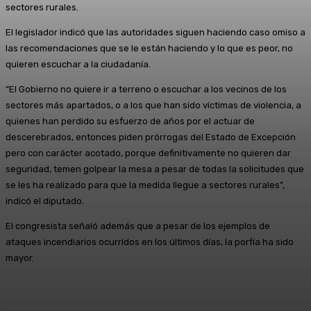
sectores rurales.
El legislador indicó que las autoridades siguen haciendo caso omiso a
las recomendaciones que se le están haciendo y lo que es peor, no
quieren escuchar a la ciudadanía.
“El Gobierno no quiere ir a terreno o escuchar a los vecinos de los
sectores más apartados, o a los que han sido víctimas de violencia, a
quienes han perdido su esfuerzo de años por el actuar de
descerebrados, entonces piden prórrogas del Estado de Excepción
pero con carácter acotado, porque definitivamente no quieren dar
seguridad, temen golpear la mesa a pesar de todas la solicitudes que
se les ha realizado para que la medida llegue a sectores rurales”,
indicó el diputado.
El congresista señaló además que a pesar de los ejemplos de
ataques incendiarios ocurridos en los últimos días, la porfía ha sido
mayor.