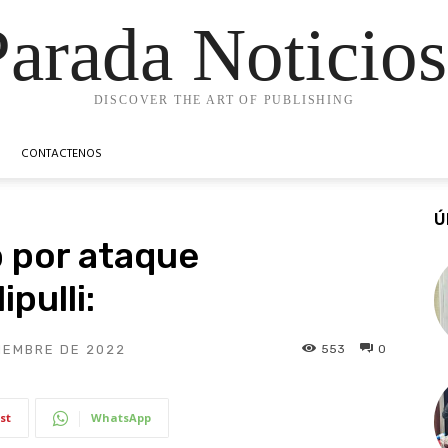
Parada Noticios
DISCOVER THE ART OF PUBLISHING
CONTACTENOS
Ú
 por ataque
ipulli:
553
0
IEMBRE DE 2022
st
WhatsApp