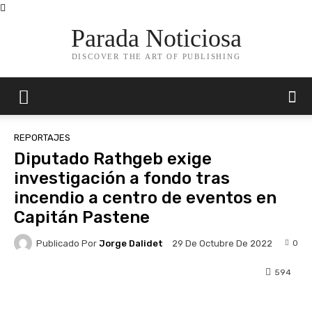
Parada Noticiosa
DISCOVER THE ART OF PUBLISHING
REPORTAJES
Diputado Rathgeb exige
investigación a fondo tras
incendio a centro de eventos en
Capitán Pastene
Publicado Por
Jorge Dalidet
0
29 De Octubre De 2022
594
Facebook
X
Pinterest
Whats