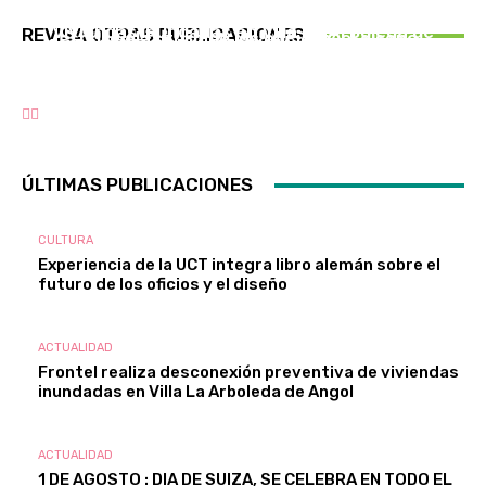
Frontel realiza desconexión preventiva de
Experiencia de la UCT integra libro alemán
ACTUALIDAD
viviendas inundadas en Villa La Arboleda de
REVISA OTRAS PUBLICACIONES
sobre el futuro de los oficios y el diseño
1 DE AGOSTO : DIA DE SUIZA, SE CELEBRA EN
Angol
TODO EL MUNDO
ÚLTIMAS PUBLICACIONES
CULTURA
Experiencia de la UCT integra libro alemán sobre el
futuro de los oficios y el diseño
ACTUALIDAD
Frontel realiza desconexión preventiva de viviendas
inundadas en Villa La Arboleda de Angol
ACTUALIDAD
1 DE AGOSTO : DIA DE SUIZA, SE CELEBRA EN TODO EL