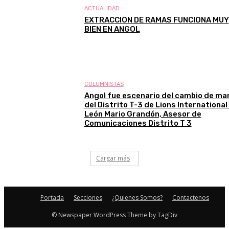
ACTUALIDAD
EXTRACCION DE RAMAS FUNCIONA MUY
BIEN EN ANGOL
COLUMNISTAS
Angol fue escenario del cambio de ma
del Distrito T-3 de Lions International 
León Mario Grandón, Asesor de
Comunicaciones Distrito T 3
Cargar más
Portada
Secciones
¿Quienes Somos?
Contactenos
© Newspaper WordPress Theme by TagDiv