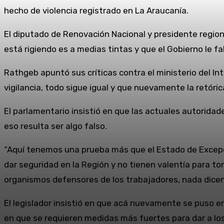
hecho de violencia registrado en La Araucanía.
El diputado de Renovación Nacional y presidente regio
está rigiendo es a medias tintas y que el Gobierno le f
Rathgeb apuntó sus críticas contra el ministerio del I
vigilancia, todo sigue igual y que nuevamente la retóri
El parlamentario insistió en que las actuales autorida
eso resulta ser algo falso.
“Aquí tenemos una prueba más que el Estado de Excepci
dar seguridad en la Región y no tienen valentía para t
organismos defensores de los trabajadores, nada dice
El legislador insistió en que acá nuevamente se puso en
en que se requieren medidas más fuertes para dar a los v