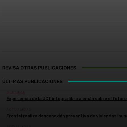
Cuota
Facebook
X
Pinterest
REVISA OTRAS PUBLICACIONES
ÚLTIMAS PUBLICACIONES
CULTURA
Experiencia de la UCT integra libro alemán sobre el futuro 
ACTUALIDAD
Frontel realiza desconexión preventiva de viviendas inun
ACTUALIDAD