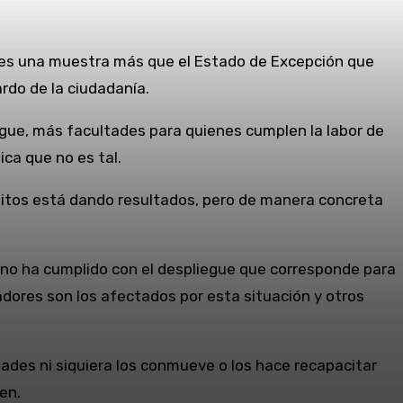
o es una muestra más que el Estado de Excepción que
ardo de la ciudadanía.
egue, más facultades para quienes cumplen la labor de
ica que no es tal.
elitos está dando resultados, pero de manera concreta
 no ha cumplido con el despliegue que corresponde para
adores son los afectados por esta situación y otros
dades ni siquiera los conmueve o los hace recapacitar
en.