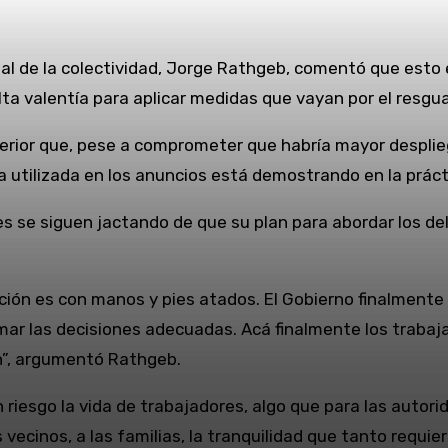
nal de la colectividad, Jorge Rathgeb, comentó que est
alta valentía para aplicar medidas que vayan por el resgu
nterior que, pese a comprometer que habría mayor despli
ca utilizada en los anuncios está demostrando en la práct
des se siguen jactando de que su plan para abordar los d
ón es con manos y pies atados. El Gobierno finalmente
omar las decisiones adecuadas. Acá finalmente los trabaj
n”, argumentó Rathgeb.
 riesgo la vida de trabajadores, algo que para las autori
ecinos, a las familias, la tranquilidad que tanto requier