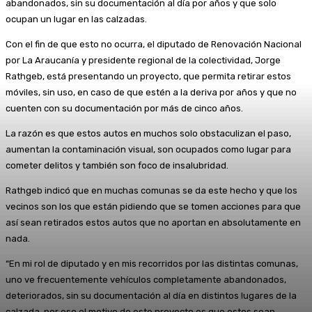
abandonados, sin su documentación al día por años y que solo
ocupan un lugar en las calzadas.
Con el fin de que esto no ocurra, el diputado de Renovación Nacional
por La Araucanía y presidente regional de la colectividad, Jorge
Rathgeb, está presentando un proyecto, que permita retirar estos
móviles, sin uso, en caso de que estén a la deriva por años y que no
cuenten con su documentación por más de cinco años.
La razón es que estos autos en muchos solo obstaculizan el paso,
aumentan la contaminación visual, son ocupados como lugar para
cometer delitos y también son foco de insalubridad.
Rathgeb indicó que en muchas comunas se da este hecho y que los
vecinos son los que están pidiendo que se tomen acciones para que
así sean retirados estos autos que no aportan en absolutamente en
nada.
“En mi rol de diputado y en mis recorridos por las distintas comunas,
uno ve frecuentemente vehículos completamente abandonados,
deteriorados, sin su documentación al día en distintos lugares de la
calzada, por eso el motivo de este proyecto es que estos sean