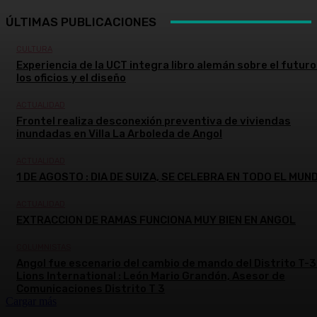
ÚLTIMAS PUBLICACIONES
CULTURA
Experiencia de la UCT integra libro alemán sobre el futuro
los oficios y el diseño
ACTUALIDAD
Frontel realiza desconexión preventiva de viviendas
inundadas en Villa La Arboleda de Angol
ACTUALIDAD
1 DE AGOSTO : DIA DE SUIZA, SE CELEBRA EN TODO EL MUN
ACTUALIDAD
EXTRACCION DE RAMAS FUNCIONA MUY BIEN EN ANGOL
COLUMNISTAS
Angol fue escenario del cambio de mando del Distrito T-3
Lions International : León Mario Grandón, Asesor de
Comunicaciones Distrito T 3
Cargar más