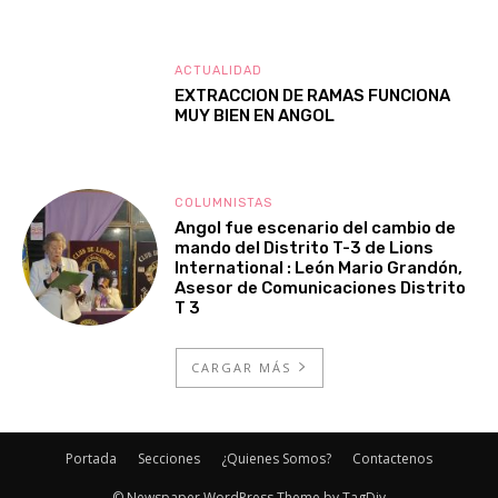
ACTUALIDAD
EXTRACCION DE RAMAS FUNCIONA
MUY BIEN EN ANGOL
COLUMNISTAS
Angol fue escenario del cambio de
mando del Distrito T-3 de Lions
International : León Mario Grandón,
Asesor de Comunicaciones Distrito
T 3
CARGAR MÁS
Portada
Secciones
¿Quienes Somos?
Contactenos
© Newspaper WordPress Theme by TagDiv