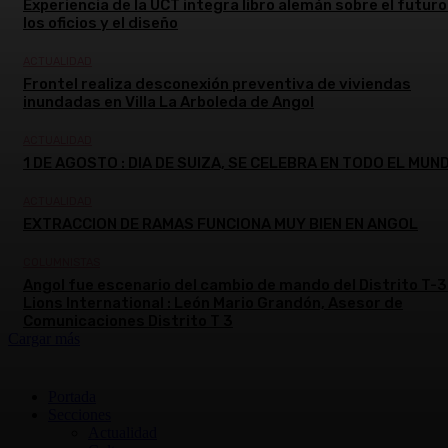
Experiencia de la UCT integra libro alemán sobre el futuro
los oficios y el diseño
ACTUALIDAD
Frontel realiza desconexión preventiva de viviendas
inundadas en Villa La Arboleda de Angol
ACTUALIDAD
1 DE AGOSTO : DIA DE SUIZA, SE CELEBRA EN TODO EL MUN
ACTUALIDAD
EXTRACCION DE RAMAS FUNCIONA MUY BIEN EN ANGOL
COLUMNISTAS
Angol fue escenario del cambio de mando del Distrito T-3
Lions International : León Mario Grandón, Asesor de
Comunicaciones Distrito T 3
Cargar más
Portada
Secciones
Actualidad