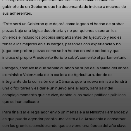
gabinete de un Gobierno que ha desencantado incluso a muchos de
sus adherentes.
“Este será un Gobierno que dejará como legado el hecho de probar
piezas bajo una lógica doctrinaria y no por quienes esperan los
chilenos e incluso los propios simpatizantes del Ejecutivo y eso es
tener a los mejores en sus cargos, personas con experiencia y no
jugar con probar piezas como se ha hecho en este periodo y que
incluso el propio Presidente Boric lo sabe”, comentó el parlamentario.
Rathgeb, sostuvo lo que señaló cuando se supo de la salida del ahora
ex ministro Valenzuela de la cartera de Agricultura, donde es
integrante de la comisión de la Cámara, que la nueva ministra tendrá
una difícil tarea y es darle un nuevo aire al agro, para salir del
complejo momento que se vive, debido a las malas políticas públicas
que se han aplicado.
Para finalizar el legislador envió un mensaje a la Ministra Fernández y
es que pueda agendar pronto una visita a La Araucanía o conversar
con los gremios, considerando que se viene una época del año clave