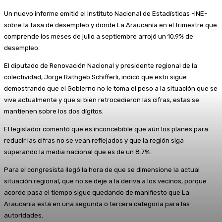
Un nuevo informe emitió el Instituto Nacional de Estadísticas -INE-
sobre la tasa de desempleo y donde La Araucanía en el trimestre que
comprende los meses de julio a septiembre arrojó un 10.9% de
desempleo.
El diputado de Renovación Nacional y presidente regional de la
colectividad, Jorge Rathgeb Schifferli, indicó que esto sigue
demostrando que el Gobierno no le toma el peso a la situación que se
vive actualmente y que si bien retrocedieron las cifras, estas se
mantienen sobre los dos dígitos.
El legislador comentó que es inconcebible que aún los planes para
reducir las cifras no se vean reflejados y que la región siga
superando la media nacional que es de un 8.7%.
Para el congresista llegó la hora de que se dimensione la actual
situación regional, que no se deje a la deriva a los vecinos, porque
acorde pasa el tiempo sigue quedando de manifiesto que La
Araucanía está en una segunda o tercera categoría para las
autoridades.