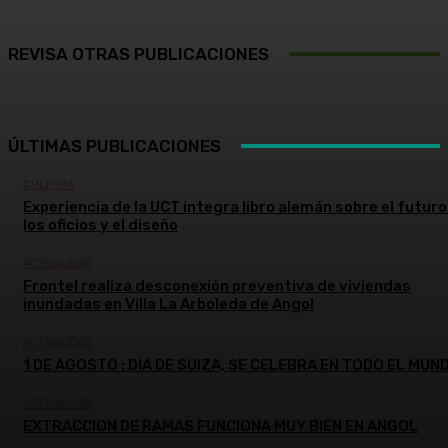
REVISA OTRAS PUBLICACIONES
ÚLTIMAS PUBLICACIONES
CULTURA
Experiencia de la UCT integra libro alemán sobre el futuro
los oficios y el diseño
ACTUALIDAD
Frontel realiza desconexión preventiva de viviendas
inundadas en Villa La Arboleda de Angol
ACTUALIDAD
1 DE AGOSTO : DIA DE SUIZA, SE CELEBRA EN TODO EL MUN
ACTUALIDAD
EXTRACCION DE RAMAS FUNCIONA MUY BIEN EN ANGOL