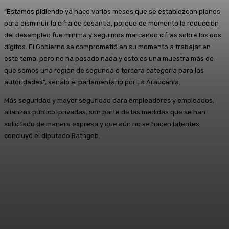
“Estamos pidiendo ya hace varios meses que se establezcan planes
para disminuir la cifra de cesantía, porque de momento la reducción
del desempleo fue mínima y seguimos marcando cifras sobre los dos
dígitos. El Gobierno se comprometió en su momento a trabajar en
este tema, pero no ha pasado nada y esto es una muestra más de
que somos una región de segunda o tercera categoría para las
autoridades”, señaló el parlamentario por La Araucanía.
Más seguridad y mayor seguridad para empleadores y empleados,
alianzas público-privadas, son parte de las medidas que se han
solicitado de manera expresa y que aún no se hacen latentes,
concluyó el diputado Rathgeb.
Facebook
X
Pinterest
WhatsApp