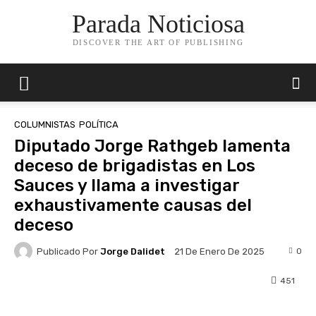
Parada Noticiosa
DISCOVER THE ART OF PUBLISHING
COLUMNISTAS
POLÍTICA
Diputado Jorge Rathgeb lamenta
deceso de brigadistas en Los
Sauces y llama a investigar
exhaustivamente causas del
deceso
Publicado Por
Jorge Dalidet
0
21 De Enero De 2025
451
Facebook
X
Pinterest
Whats