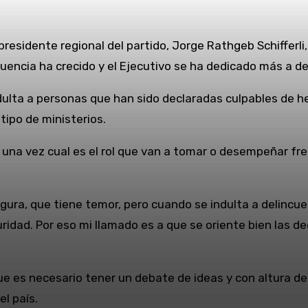
residente regional del partido, Jorge Rathgeb Schifferli,
uencia ha crecido y el Ejecutivo se ha dedicado más a de
lta a personas que han sido declaradas culpables de hec
tipo de ministerios.
na vez cual es el rol que van a tomar o desempeñar frente
gura, que tiene temor, pero cuando se indulta a delincue
uridad. Por eso mi llamado es a que se oriente bien las 
 es necesario tener un debate de ideas y con altura de 
el país.