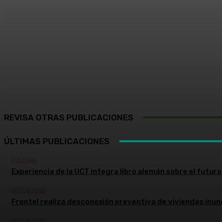
Cuota
Facebook
X
Pinterest
REVISA OTRAS PUBLICACIONES
ÚLTIMAS PUBLICACIONES
CULTURA
Experiencia de la UCT integra libro alemán sobre el futuro 
ACTUALIDAD
Frontel realiza desconexión preventiva de viviendas inun
ACTUALIDAD