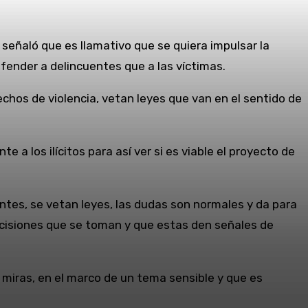
 señaló que es llamativo que se quiera impulsar la
fender a delincuentes que a las víctimas.
hos de violencia, vetan leyes que van en el sentido de
 a los ilícitos para así ver si es viable el proyecto de
ntes, se vetan leyes, las dudas son normales y da para
decisiones que se toman y que estas den señales de
miras, en el marco de un tema sensible y que es