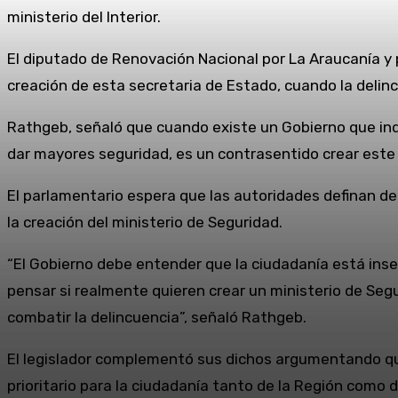
ministerio del Interior.
El diputado de Renovación Nacional por La Araucanía y p
creación de esta secretaria de Estado, cuando la delinc
Rathgeb, señaló que cuando existe un Gobierno que indu
dar mayores seguridad, es un contrasentido crear este 
El parlamentario espera que las autoridades definan de u
la creación del ministerio de Seguridad.
“El Gobierno debe entender que la ciudadanía está inse
pensar si realmente quieren crear un ministerio de Seg
combatir la delincuencia”, señaló Rathgeb.
El legislador complementó sus dichos argumentando que
prioritario para la ciudadanía tanto de la Región como d