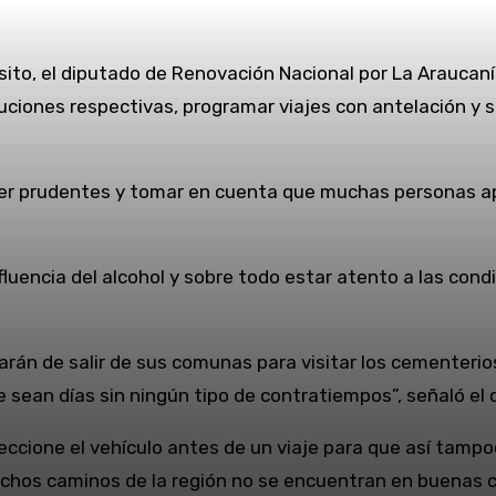
sito, el diputado de Renovación Nacional por La Araucanía
auciones respectivas, programar viajes con antelación y s
r prudentes y tomar en cuenta que muchas personas apr
nfluencia del alcohol y sobre todo estar atento a las con
n de salir de sus comunas para visitar los cementerios,
e sean días sin ningún tipo de contratiempos”, señaló el
eccione el vehículo antes de un viaje para que así tamp
chos caminos de la región no se encuentran en buenas c