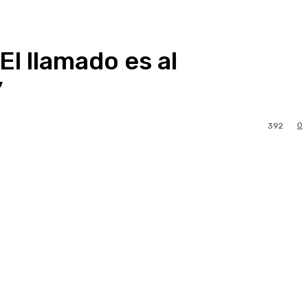
l llamado es al
”
0
392