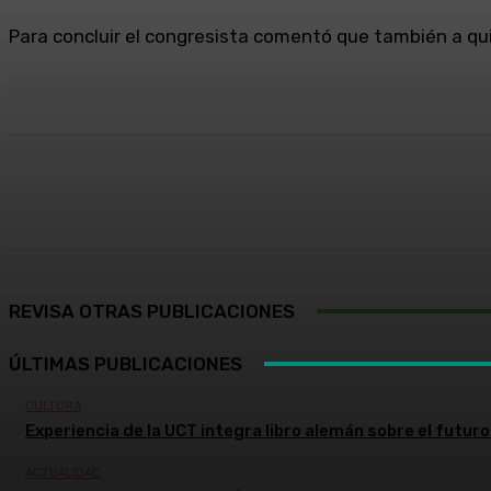
Para concluir el congresista comentó que también a qu
Cuota
Facebook
X
Pinterest
REVISA OTRAS PUBLICACIONES
ÚLTIMAS PUBLICACIONES
CULTURA
Experiencia de la UCT integra libro alemán sobre el futuro 
ACTUALIDAD