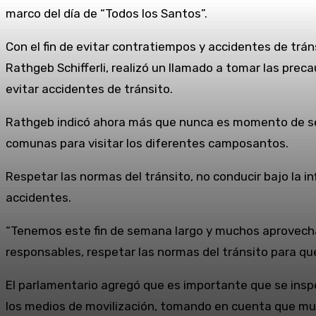
marco del día de “Todos los Santos”.
Con el fin de evitar contratiempos y accidentes de trán
Rathgeb Schifferli, realizó un llamado a tomar las prec
evitar accidentes de tránsito.
Rathgeb indicó ahora más que nunca es momento de se
comunas para visitar los diferentes camposantos.
Respetar las normas del tránsito, no conducir bajo la i
accidentes.
“Tenemos este fin de semana largo y muchos aprovechará
responsables, respetar las normas del tránsito para qu
El parlamentario agregó que es importante que se insp
los medios de movilización, tomando en cuenta que mu