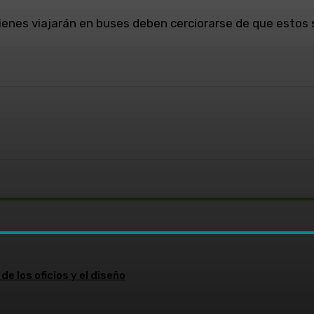
ienes viajarán en buses deben cerciorarse de que estos
WhatsApp
de los oficios y el diseño