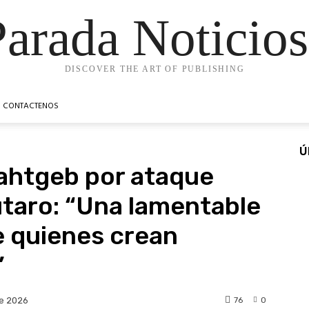
Parada Noticios
DISCOVER THE ART OF PUBLISHING
CONTACTENOS
Ú
ahtgeb por ataque
utaro: “Una lamentable
e quienes crean
”
76
0
e 2026