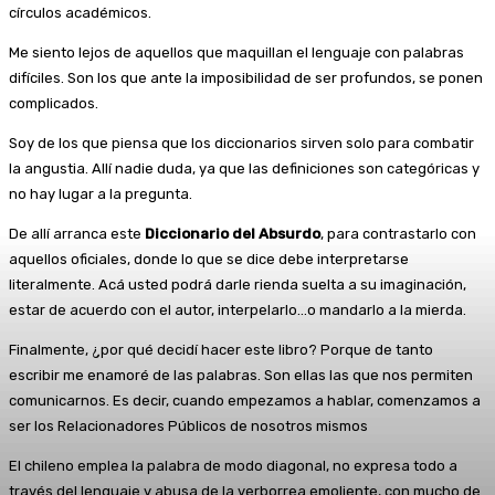
círculos académicos.
Me siento lejos de aquellos que maquillan el lenguaje con palabras
difíciles. Son los que ante la imposibilidad de ser profundos, se ponen
complicados.
Soy de los que piensa que los diccionarios sirven solo para combatir
la angustia. Allí nadie duda, ya que las definiciones son categóricas y
no hay lugar a la pregunta.
De allí arranca este
Diccionario del Absurdo
, para contrastarlo con
aquellos oficiales, donde lo que se dice debe interpretarse
literalmente. Acá usted podrá darle rienda suelta a su imaginación,
estar de acuerdo con el autor, interpelarlo…o mandarlo a la mierda.
Finalmente, ¿por qué decidí hacer este libro? Porque de tanto
escribir me enamoré de las palabras. Son ellas las que nos permiten
comunicarnos. Es decir, cuando empezamos a hablar, comenzamos a
ser los Relacionadores Públicos de nosotros mismos
El chileno emplea la palabra de modo diagonal, no expresa todo a
través del lenguaje y abusa de la verborrea emoliente, con mucho de