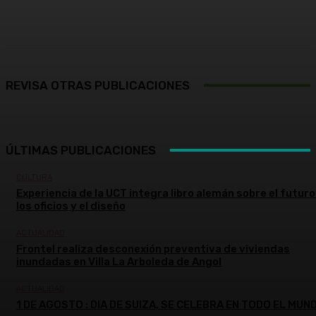
Facebook
X
Pinterest
WhatsApp
REVISA OTRAS PUBLICACIONES
ÚLTIMAS PUBLICACIONES
CULTURA
Experiencia de la UCT integra libro alemán sobre el futuro
los oficios y el diseño
ACTUALIDAD
Frontel realiza desconexión preventiva de viviendas
inundadas en Villa La Arboleda de Angol
ACTUALIDAD
1 DE AGOSTO : DIA DE SUIZA, SE CELEBRA EN TODO EL MUN