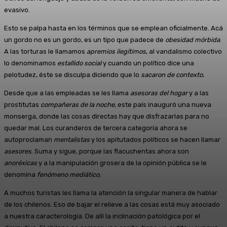
evasivo.
Esto se palpa hasta en los términos que se emplean oficialmente. Acá
un gordo no es un gordo, es un tipo que padece de
obesidad mórbida
.
A las torturas le llamamos
apremios ilegítimos
, al vandalismo colectivo
lo denominamos
estallido social
y cuando un político dice una
pelotudez, éste se disculpa diciendo que lo
sacaron de contexto.
Desde que a las empleadas se les llama
asesoras del hogar
y a las
prostitutas
compañeras de la noche,
este país inauguró una nueva
monserga, donde las cosas directas hay que disfrazarlas para no
quedar mal. Los curanderos de tercera categoría ahora se
autoproclaman
mentalistas
y los apitutados políticos se hacen llamar
asesores
. Suma y sigue, porque las flacuchentas ahora son
anoréxicas
y a la manipulación grosera de la opinión pública se le
denomina
fenómeno mediático.
A muchos turistas les llama la atención la singular manera de hablar
de los chilenos. Eso de bajar el relieve a las cosas está muy asociado
a nuestra caracterología. De allí la inclinación patológica por el