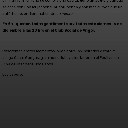
diminutivo. El chileno se compra una casita, tiene un autito y aunque
se case con una mujer sensual, estupenda y con más curvas que un
autódromo, prefiere hablar de
su minita.
En fin…quedan todos gentilmente invitados este viernes 16 de
diciembre a las 20 hrs en el Club Social de Angol.
Pasaremos gratos momentos, pues entre los invitados estará mi
amigo Oscar Gangas, gran humorista y triunfador en el Festival de
Viña del Mar hace unos años.
Los espero…