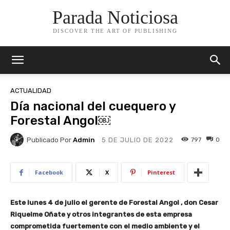
Parada Noticiosa
DISCOVER THE ART OF PUBLISHING
ACTUALIDAD
Día nacional del cuequero y
Forestal Angol￼
Publicado Por
Admin
797
0
5 DE JULIO DE 2022
Facebook
X
Pinterest
Este lunes 4 de julio el gerente de Forestal Angol , don Cesar
Riquelme Oñate y otros integrantes de esta empresa
comprometida fuertemente con el medio ambiente y el