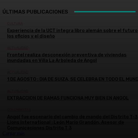
ÚLTIMAS PUBLICACIONES
CULTURA
Experiencia de la UCT integra libro alemán sobre el futuro
los oficios y el diseño
ACTUALIDAD
Frontel realiza desconexión preventiva de viviendas
inundadas en Villa La Arboleda de Angol
ACTUALIDAD
1 DE AGOSTO : DIA DE SUIZA, SE CELEBRA EN TODO EL MUN
ACTUALIDAD
EXTRACCION DE RAMAS FUNCIONA MUY BIEN EN ANGOL
COLUMNISTAS
Angol fue escenario del cambio de mando del Distrito T-3
Lions International : León Mario Grandón, Asesor de
Comunicaciones Distrito T 3
Cargar más