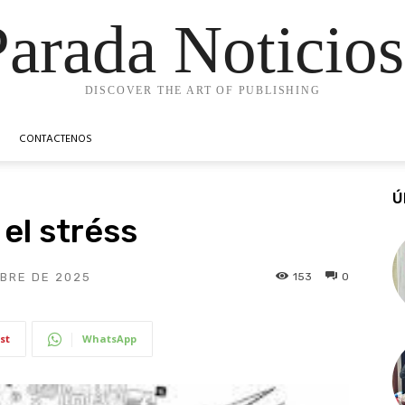
Parada Noticios
DISCOVER THE ART OF PUBLISHING
CONTACTENOS
Ú
el stréss
153
0
BRE DE 2025
st
WhatsApp