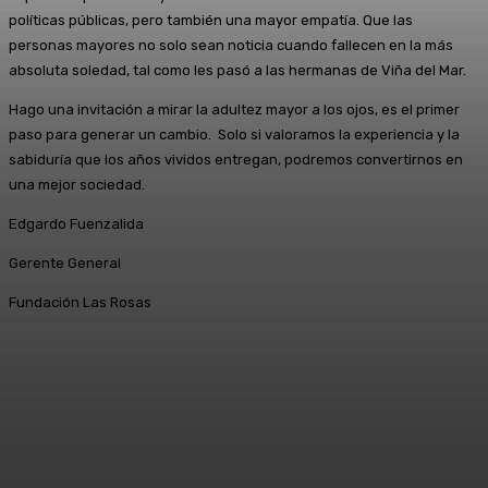
políticas públicas, pero también una mayor empatía. Que las
personas mayores no solo sean noticia cuando fallecen en la más
absoluta soledad, tal como les pasó a las hermanas de Viña del Mar.
Hago una invitación a mirar la adultez mayor a los ojos, es el primer
paso para generar un cambio. Solo si valoramos la experiencia y la
sabiduría que los años vividos entregan, podremos convertirnos en
una mejor sociedad.
Edgardo Fuenzalida
Gerente General
Fundación Las Rosas
Facebook
X
Pinterest
WhatsApp