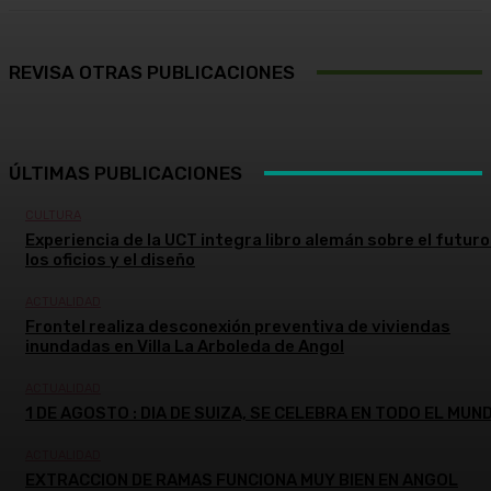
REVISA OTRAS PUBLICACIONES
ÚLTIMAS PUBLICACIONES
CULTURA
Experiencia de la UCT integra libro alemán sobre el futuro
los oficios y el diseño
ACTUALIDAD
Frontel realiza desconexión preventiva de viviendas
inundadas en Villa La Arboleda de Angol
ACTUALIDAD
1 DE AGOSTO : DIA DE SUIZA, SE CELEBRA EN TODO EL MUN
ACTUALIDAD
EXTRACCION DE RAMAS FUNCIONA MUY BIEN EN ANGOL