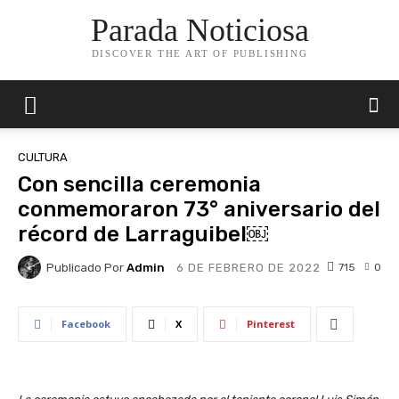
Parada Noticiosa
DISCOVER THE ART OF PUBLISHING
CULTURA
Con sencilla ceremonia
conmemoraron 73° aniversario del
récord de Larraguibel￼
Publicado Por
Admin
715
0
6 DE FEBRERO DE 2022
Facebook
X
Pinterest