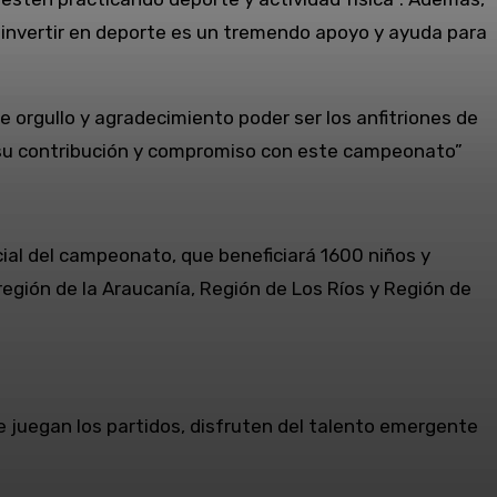
 invertir en deporte es un tremendo apoyo y ayuda para
 orgullo y agradecimiento poder ser los anfitriones de
r su contribución y compromiso con este campeonato”
ficial del campeonato, que beneficiará 1600 niños y
región de la Araucanía, Región de Los Ríos y Región de
 juegan los partidos, disfruten del talento emergente