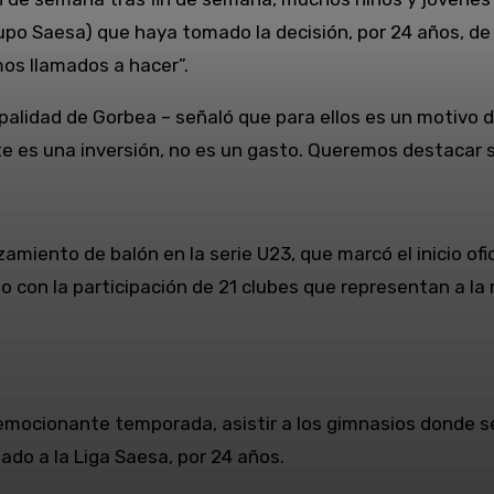
po Saesa) que haya tomado la decisión, por 24 años, de
os llamados a hacer”.
alidad de Gorbea – señaló que para ellos es un motivo de
rte es una inversión, no es un gasto. Queremos destaca
anzamiento de balón en la serie U23, que marcó el inicio o
 con la participación de 21 clubes que representan a la 
emocionante temporada, asistir a los gimnasios donde se
ado a la Liga Saesa, por 24 años.