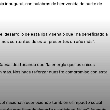
nia inaugural, con palabras de bienvenida de parte de
l desarrollo de esta liga y señaló que “ha beneficiado a
tamos contentos de estar presentes un año más”.
Saesa, destacando que “la energía que los chicos
n más. Nos hace reforzar nuestro compromiso con esta
tbol nacional, reconociendo también el impacto social
estén practicando deporte y actividad física”. Además,