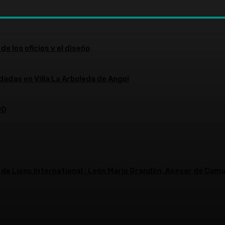
de los oficios y el diseño
dadas en Villa La Arboleda de Angol
DO
 de Lions International : León Mario Grandón, Asesor de Comu