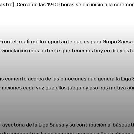
stro). Cerca de las 19:00 horas se dio inicio a la ceremo
rontel, reafirmó lo importante que es para Grupo Saesa e
 de vinculación más potente que tenemos hoy en día y es
nas comentó acerca de las emociones que genera la Liga 
ociones cada vez que ellos juegan y eso nos motiva aú
 trayectoria de la Liga Saesa y su contribución al básque
 de semana tras fin de semana, muchos niños y jóvenes 