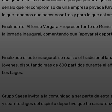
señaló que “el compromiso de una empresa privada (Gru
lo que tenemos que hacer nosotros y para lo que estam
Finalmente, Alfonso Vergara – representante de Municip
la jornada inaugural, comentando que “apoyar el depo
Finalizado el acto inaugural, se realizó el tradicional l
jóvenes, disputando más de 600 partidos durante el año
Los Lagos.
Grupo Saesa invita a la comunidad a ser parte de esta 
y sean testigos del espíritu deportivo que ha caracteriz