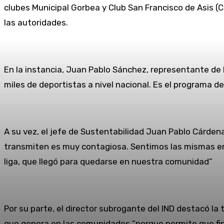
clubes Municipal Gorbea y Club San Francisco de Asis (Ca
las autoridades.
En la instancia, Juan Pablo Sánchez, representante de F
miles de deportistas a nivel nacional. Es el programa
A su vez, el jefe de Sustentabilidad Juan Pablo Cárde
transmiten es muy contagiosa. Sentimos las mismas em
liga, que llegó para quedarse en nuestra comunidad”
Por su parte, el director subrogante del IND destacó la
que genera en las comunidades “porque permite que fin