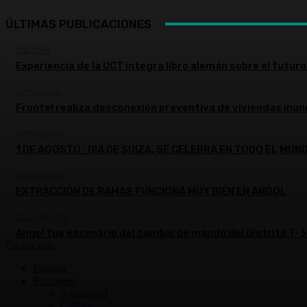
ÚLTIMAS PUBLICACIONES
CULTURA
Experiencia de la UCT integra libro alemán sobre el futuro 
ACTUALIDAD
Frontel realiza desconexión preventiva de viviendas inun
ACTUALIDAD
1 DE AGOSTO : DIA DE SUIZA, SE CELEBRA EN TODO EL MUN
ACTUALIDAD
EXTRACCION DE RAMAS FUNCIONA MUY BIEN EN ANGOL
COLUMNISTAS
Angol fue escenario del cambio de mando del Distrito T-3
Cargar más
Portada
Secciones
Actualidad
Cultura