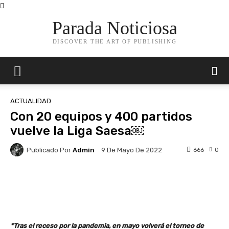
Parada Noticiosa
DISCOVER THE ART OF PUBLISHING
ACTUALIDAD
Con 20 equipos y 400 partidos
vuelve la Liga Saesa￼
Publicado Por
Admin
666
0
9 De Mayo De 2022
Facebook
X
Pinterest
Whats
*Tras el receso por la pandemia, en mayo volverá el torneo de