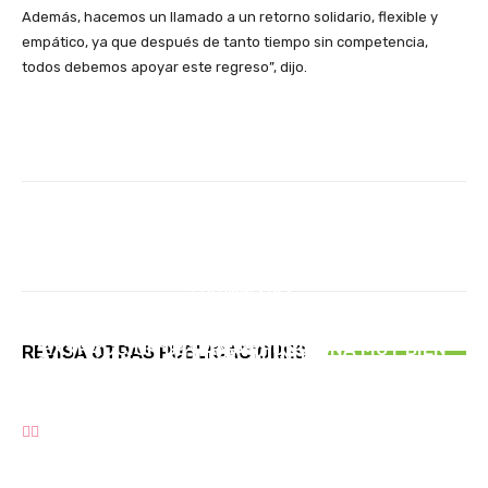
Además, hacemos un llamado a un retorno solidario, flexible y
empático, ya que después de tanto tiempo sin competencia,
todos debemos apoyar este regreso”, dijo.
Facebook
X
Pinterest
Whats
COLUMNISTAS
ACTUALIDAD
Angol fue escenario del cambio de mando del
ACTUALIDAD
1 DE AGOSTO : DIA DE SUIZA, SE CELEBRA EN
Distrito T-3 de Lions International : León Mario
EXTRACCION DE RAMAS FUNCIONA MUY BIEN
REVISA OTRAS PUBLICACIONES
TODO EL MUNDO
Grandón, Asesor de Comunicaciones Distrito T
EN ANGOL
3