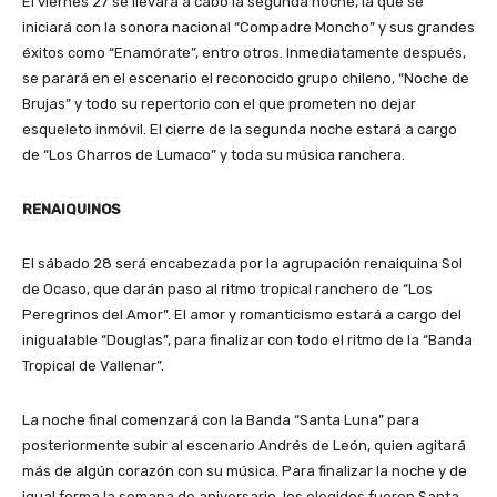
El viernes 27 se llevará a cabo la segunda noche, la que se
iniciará con la sonora nacional “Compadre Moncho” y sus grandes
éxitos como “Enamórate”, entro otros. Inmediatamente después,
se parará en el escenario el reconocido grupo chileno, “Noche de
Brujas” y todo su repertorio con el que prometen no dejar
esqueleto inmóvil. El cierre de la segunda noche estará a cargo
de “Los Charros de Lumaco” y toda su música ranchera.
RENAIQUINOS
El sábado 28 será encabezada por la agrupación renaiquina Sol
de Ocaso, que darán paso al ritmo tropical ranchero de “Los
Peregrinos del Amor”. El amor y romanticismo estará a cargo del
inigualable “Douglas”, para finalizar con todo el ritmo de la “Banda
Tropical de Vallenar”.
La noche final comenzará con la Banda “Santa Luna” para
posteriormente subir al escenario Andrés de León, quien agitará
más de algún corazón con su música. Para finalizar la noche y de
igual forma la semana de aniversario, los elegidos fueron Santa