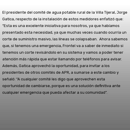
El presidente del comité de agua potable rural de la Villa Tijeral, Jorge
Gatica, respecto de la instalación de estos medidores enfatizó que:
“Esta es una excelente iniciativa para nosotros, ya que habíamos
presentado esta necesidad, ya que muchas veces cuando ocurría un
corte de suministro masivo, las líneas se colapsaban. Ahora sabemos
que, si tenemos una emergencia, Frontel va a saber de inmediato si
tenemos un corte revisándolo en su sistema y vamos a poder tener
atención más rápida que estar llamando por teléfonos para avisar.
Además, Gatica aprovechó la oportunidad, para invitar a los
presidentes de otros comités de APR, a sumarse a este cambio y
señaló: “A cualquier comité les digo que aprovechen esta
oportunidad de cambiarse, porque es una solución definitiva ante
cualquier emergencia que pueda afectar a su comunidad”.