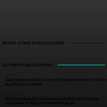
Facebook
X
Pinterest
WhatsApp
REVISA OTRAS PUBLICACIONES
ÚLTIMAS PUBLICACIONES
CULTURA
Experiencia de la UCT integra libro alemán sobre el futuro
los oficios y el diseño
ACTUALIDAD
Frontel realiza desconexión preventiva de viviendas
inundadas en Villa La Arboleda de Angol