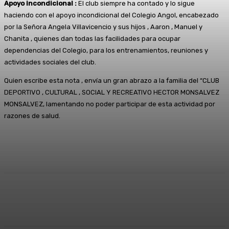
Apoyo incondicional :
El club siempre ha contado y lo sigue
haciendo con el apoyo incondicional del Colegio Angol, encabezado
por la Señora Angela Villavicencio y sus hijos , Aaron , Manuel y
Chanita , quienes dan todas las facilidades para ocupar
dependencias del Colegio, para los entrenamientos, reuniones y
actividades sociales del club.
Quien escribe esta nota , envía un gran abrazo a la familia del “CLUB
DEPORTIVO , CULTURAL , SOCIAL Y RECREATIVO HECTOR MONSALVEZ
MONSALVEZ, lamentando no poder participar de esta actividad por
razones de salud.
Facebook
X
Pinterest
WhatsApp