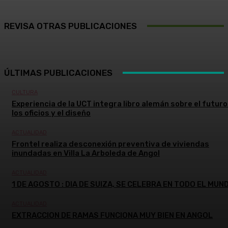
REVISA OTRAS PUBLICACIONES
ÚLTIMAS PUBLICACIONES
CULTURA
Experiencia de la UCT integra libro alemán sobre el futuro
los oficios y el diseño
ACTUALIDAD
Frontel realiza desconexión preventiva de viviendas
inundadas en Villa La Arboleda de Angol
ACTUALIDAD
1 DE AGOSTO : DIA DE SUIZA, SE CELEBRA EN TODO EL MUN
ACTUALIDAD
EXTRACCION DE RAMAS FUNCIONA MUY BIEN EN ANGOL