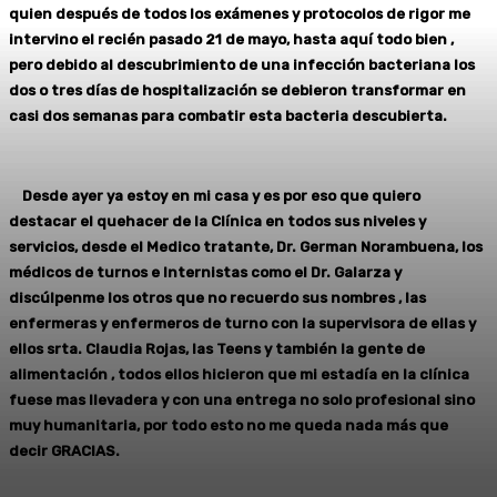
quien después de todos los exámenes y protocolos de rigor me
intervino el recién pasado 21 de mayo, hasta aquí todo bien ,
pero debido al descubrimiento de una infección bacteriana los
dos o tres días de hospitalización se debieron transformar en
casi dos semanas para combatir esta bacteria descubierta.
Desde ayer ya estoy en mi casa y es por eso que quiero
destacar el quehacer de la Clínica en todos sus niveles y
servicios, desde el Medico tratante, Dr. German Norambuena, los
médicos de turnos e Internistas como el Dr. Galarza y
discúlpenme los otros que no recuerdo sus nombres , las
enfermeras y enfermeros de turno con la supervisora de ellas y
ellos srta. Claudia Rojas, las Teens y también la gente de
alimentación , todos ellos hicieron que mi estadía en la clínica
fuese mas llevadera y con una entrega no solo profesional sino
muy humanitaria, por todo esto no me queda nada más que
decir GRACIAS.