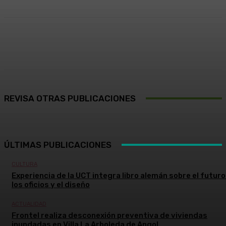
Facebook
X
Pinterest
WhatsApp
REVISA OTRAS PUBLICACIONES
ÚLTIMAS PUBLICACIONES
CULTURA
Experiencia de la UCT integra libro alemán sobre el futuro
los oficios y el diseño
ACTUALIDAD
Frontel realiza desconexión preventiva de viviendas
inundadas en Villa La Arboleda de Angol