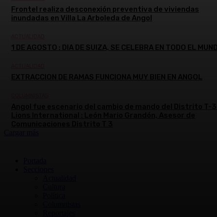
Frontel realiza desconexión preventiva de viviendas
inundadas en Villa La Arboleda de Angol
ACTUALIDAD
1 DE AGOSTO : DIA DE SUIZA, SE CELEBRA EN TODO EL MUN
ACTUALIDAD
EXTRACCION DE RAMAS FUNCIONA MUY BIEN EN ANGOL
COLUMNISTAS
Angol fue escenario del cambio de mando del Distrito T-3
Lions International : León Mario Grandón, Asesor de
Comunicaciones Distrito T 3
Cargar más
Portada
Secciones
Actualidad
Cultura
Política
Columnistas
Reportajes