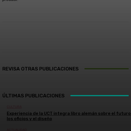
Facebook
X
Pinterest
WhatsApp
REVISA OTRAS PUBLICACIONES
ÚLTIMAS PUBLICACIONES
CULTURA
Experiencia de la UCT integra libro alemán sobre el futuro
los oficios y el diseño
ACTUALIDAD