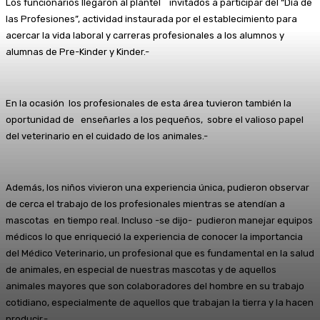
Los funcionarios llegaron al plantel invitados a participar del “Día de
las Profesiones”, actividad instaurada por el establecimiento para
acercar la vida laboral y carreras profesionales a los alumnos y
alumnas de Pre-Kinder y Kinder.-
En la ocasión los profesionales de esta área tuvieron también la
oportunidad de enseñarles a los pequeños, sobre el valioso papel
del veterinario en el cuidado de los animales.-
Además, los niños vivieron una experiencia única, pudieron observar
de cerca el trabajo de los profesionales mientras se atendían a
mascotas en tiempo real. Incluso -se dijo- pudieron manejar equipos
médicos lo que enriqueció la experiencia de conocer la importancia
del Médico Veterinario, un profesional que es fundamental en la salud
de animales, en especial de nuestras mascotas y de aquellos
animales mayores que son colaboradores del hombre en su trabajo
cotidiano, especialmente de aquellos que trabajan la tierra y la hacen
producir.-