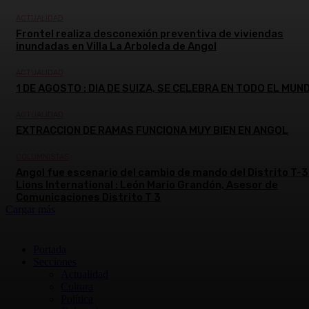
ACTUALIDAD
Frontel realiza desconexión preventiva de viviendas
inundadas en Villa La Arboleda de Angol
ACTUALIDAD
1 DE AGOSTO : DIA DE SUIZA, SE CELEBRA EN TODO EL MUN
ACTUALIDAD
EXTRACCION DE RAMAS FUNCIONA MUY BIEN EN ANGOL
COLUMNISTAS
Angol fue escenario del cambio de mando del Distrito T-3
Lions International : León Mario Grandón, Asesor de
Comunicaciones Distrito T 3
Cargar más
Portada
Secciones
Actualidad
Cultura
Política