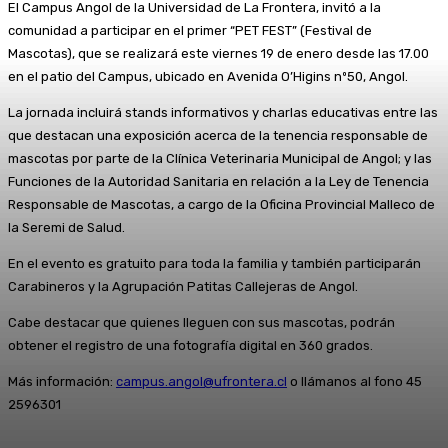
El Campus Angol de la Universidad de La Frontera, invitó a la
comunidad a participar en el primer “PET FEST” (Festival de
Mascotas), que se realizará este viernes 19 de enero desde las 17.00
en el patio del Campus, ubicado en Avenida O’Higins nº50, Angol.
La jornada incluirá stands informativos y charlas educativas entre las
que destacan una exposición acerca de la tenencia responsable de
mascotas por parte de la Clínica Veterinaria Municipal de Angol; y las
Funciones de la Autoridad Sanitaria en relación a la Ley de Tenencia
Responsable de Mascotas, a cargo de la Oficina Provincial Malleco de
la Seremi de Salud.
En el evento es gratuito para toda la familia y también participarán
Carabineros y la Agrupación Patitas Callejeras de Angol.
Cabe destacar que quienes lleguen con sus mascotas, podrán
obtener el registro de una fotografía digital en 360 grados.
Más información:
campus.angol@ufrontera.cl
o llámanos al fono 45
2596301