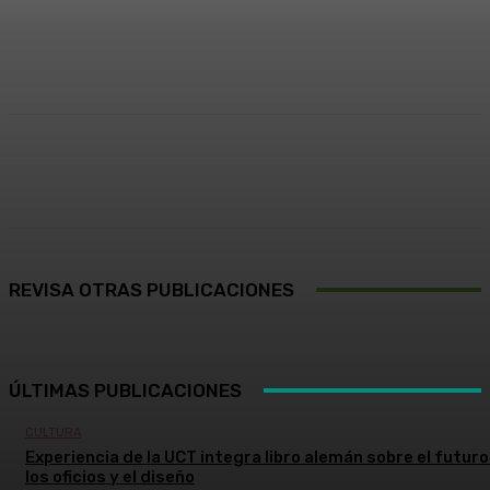
Facebook
X
Pinterest
WhatsApp
REVISA OTRAS PUBLICACIONES
ÚLTIMAS PUBLICACIONES
CULTURA
Experiencia de la UCT integra libro alemán sobre el futuro
los oficios y el diseño