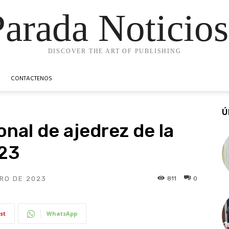
Parada Noticios
DISCOVER THE ART OF PUBLISHING
CONTACTENOS
Ú
al de ajedrez de la
023
811
0
RO DE 2023
st
WhatsApp