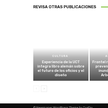
REVISA OTRAS PUBLICACIONES
CULTURA
A
Experiencia de la UCT
Frontel 
integra libro alemán sobre
preven
el futuro de los oficios y el
inund
diseño
Arb
© Newspaper WordPress Theme by TagDiv